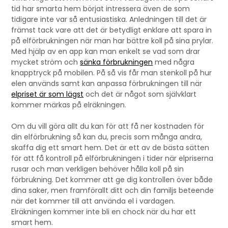
tid har smarta hem börjat intressera även de som
tidigare inte var så entusiastiska. Anledningen till det är
främst tack vare att det är betydligt enklare att spara in
på elförbrukningen när man har bättre koll på sina prylar.
Med hjälp av en app kan man enkelt se vad som drar
mycket ström och
sänka förbrukningen
med några
knapptryck på mobilen. På så vis får man stenkoll på hur
elen används samt kan anpassa förbrukningen till när
elpriset är som lägst
och det är något som självklart
kommer märkas på elräkningen.
Om du vill göra allt du kan för att få ner kostnaden för
din elförbrukning så kan du, precis som många andra,
skaffa dig ett smart hem. Det är ett av de bästa sätten
för att få kontroll på elförbrukningen i tider när elpriserna
rusar och man verkligen behöver hålla koll på sin
förbrukning. Det kommer att ge dig kontrollen över både
dina saker, men framförallt ditt och din familjs beteende
när det kommer till att använda el i vardagen.
Elräkningen kommer inte bli en chock när du har ett
smart hem.