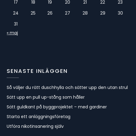
17
18
19
20
21
22
23
24
25
26
27
28
29
30
31
« maj
SENASTE INLÄGGEN
Så väljer du rätt duschhylla och sätter upp den utan strul
Sätt upp en pull up-stång som håller
Sätt guldkant på byggprojektet – med gardiner
Starta ett anläggningsföretag
Utföra nikotinsanering själv